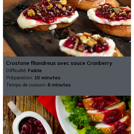
Crostone filandreux avec sauce Cranberry
Difficulté:
Faible
Préparation:
15 minutes
Temps de cuisson:
6 minutes