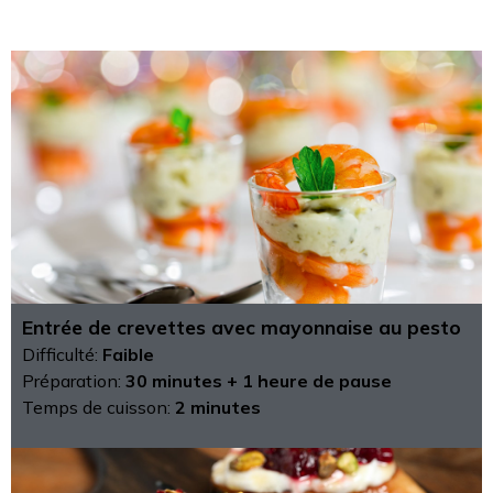
Entrée de crevettes avec mayonnaise au pesto
Difficulté:
Faible
Préparation:
30 minutes + 1 heure de pause
Temps de cuisson:
2 minutes