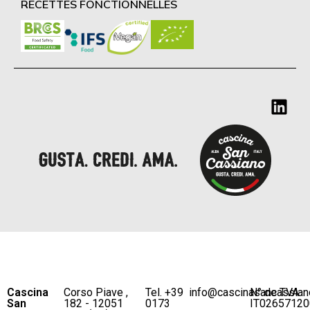
RECETTES FONCTIONNELLES
Cascina
Corso Piave ,
Tel. +39
info@cascinasancassian
N° de TVA
San
182 - 12051
0173
IT02657120