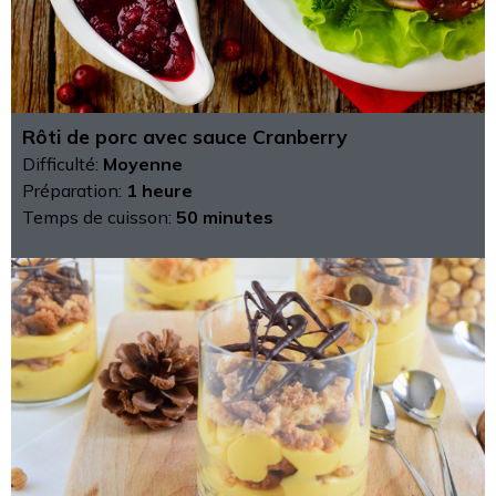
Rôti de porc avec sauce Cranberry
Difficulté:
Moyenne
Préparation:
1 heure
Temps de cuisson:
50 minutes