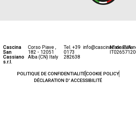
Cascina
Corso Piave ,
Tel. +39
info@cascinasancassian
N° de TVA
San
182 - 12051
0173
IT02657120
Cassiano
Alba (CN) Italy
282638
s.r.l.
POLITIQUE DE CONFIDENTIALITÉ
COOKIE POLICY
DÉCLARATION D' ACCESSIBILITÉ