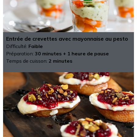
Entrée de crevettes avec mayonnaise au pesto
Difficulté:
Faible
Préparation:
30 minutes + 1 heure de pause
Temps de cuisson:
2 minutes