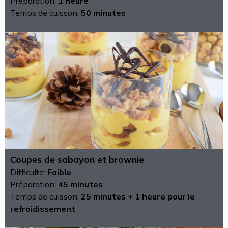
Préparation:
1 heure
Temps de cuisson:
50 minutes
Coupes de sabayon et brownie
Difficulté:
Faible
Préparation:
45 minutes
Temps de cuisson:
25 minutes + 1 heure pour le
refroidissement