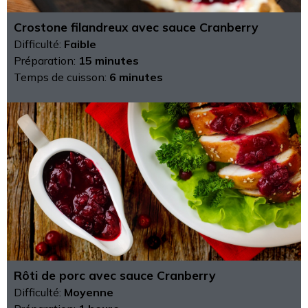
Crostone filandreux avec sauce Cranberry
Difficulté:
Faible
Préparation:
15 minutes
Temps de cuisson:
6 minutes
Rôti de porc avec sauce Cranberry
Difficulté:
Moyenne