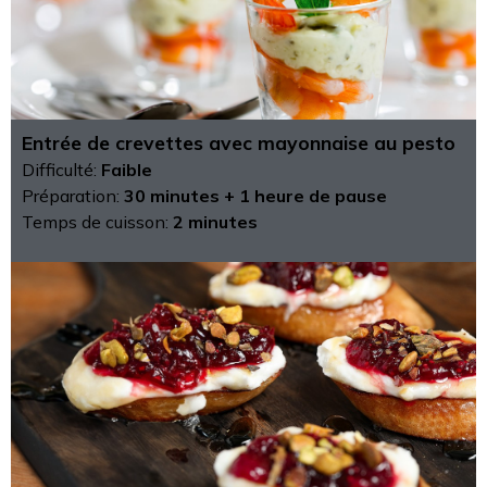
Entrée de crevettes avec mayonnaise au pesto
Difficulté:
Faible
Préparation:
30 minutes + 1 heure de pause
Temps de cuisson:
2 minutes