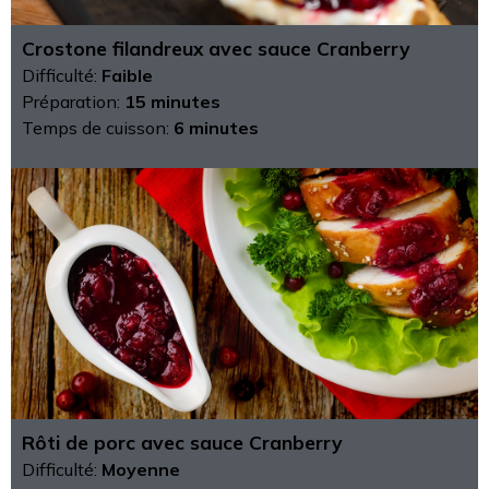
Crostone filandreux avec sauce Cranberry
Difficulté:
Faible
Préparation:
15 minutes
Temps de cuisson:
6 minutes
Rôti de porc avec sauce Cranberry
Difficulté:
Moyenne