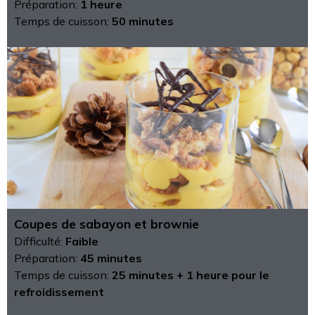
Préparation:
1 heure
Temps de cuisson:
50 minutes
Coupes de sabayon et brownie
Difficulté:
Faible
Préparation:
45 minutes
Temps de cuisson:
25 minutes + 1 heure pour le
refroidissement