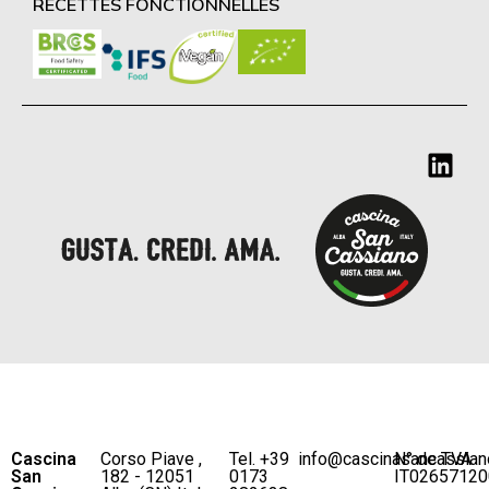
RECETTES FONCTIONNELLES
Cascina
Corso Piave ,
Tel. +39
info@cascinasancassian
N° de TVA
San
182 - 12051
0173
IT02657120