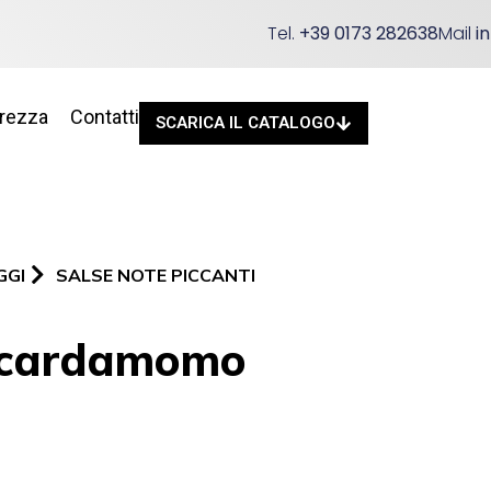
Tel.
+39 0173 282638
Mail
i
urezza
Contatti
SCARICA IL CATALOGO
GGI
SALSE NOTE PICCANTI
e cardamomo