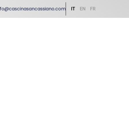
nfo@cascinasancassiano.com
IT
EN
FR