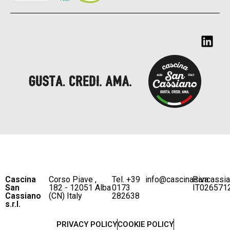
Cascina
Corso Piave ,
Tel. +39
info@cascinasancassi
P.iva
San
182 - 12051 Alba
0173
IT026571
Cassiano
(CN) Italy
282638
s.r.l.
PRIVACY POLICY
COOKIE POLICY