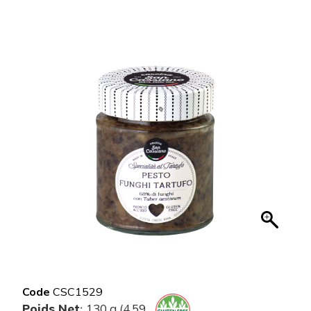
Code
CSC1529
Poids Net
130 g (4.59
: