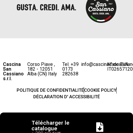
Cascina
Corso Piave ,
Tel. +39
info@cascinasancassian
N° de TVA
San
182 - 12051
0173
IT02657120
Cassiano
Alba (CN) Italy
282638
s.r.l.
POLITIQUE DE CONFIDENTIALITÉ
COOKIE POLICY
DÉCLARATION D' ACCESSIBILITÉ
Télécharger le
catalogue