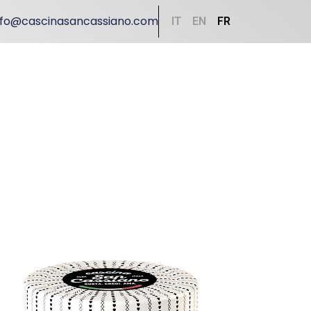
nfo@cascinasancassiano.com
IT
EN
FR