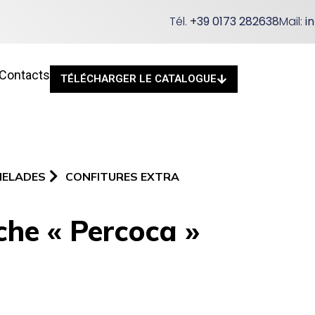
Tél.
+39 0173 282638
Mail:
i
Contacts
TÉLÉCHARGER LE CATALOGUE
MELADES
CONFITURES EXTRA
che « Percoca »