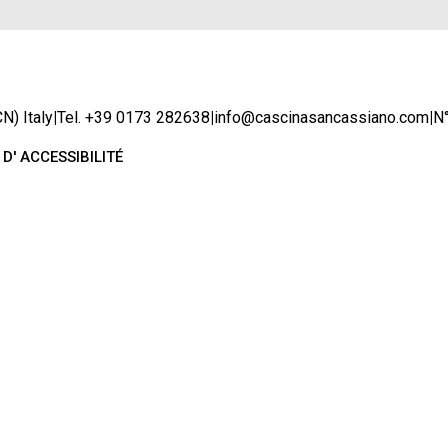
N) Italy
|
Tel. +39 0173 282638
|
info@cascinasancassiano.com
|
N
D' ACCESSIBILITÉ