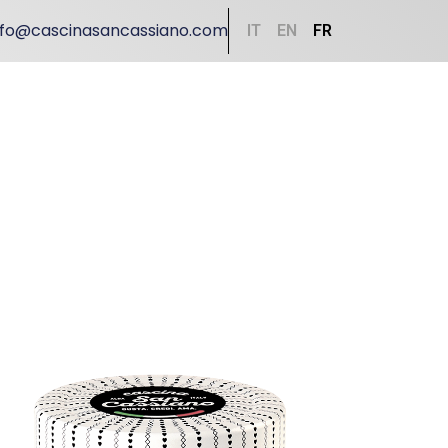
nfo@cascinasancassiano.com
IT
EN
FR