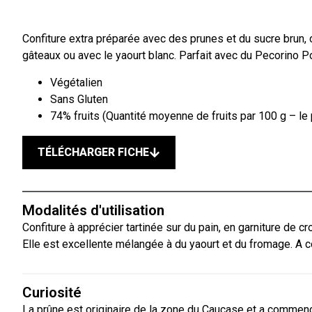
Confiture extra préparée avec des prunes et du sucre brun, on 
gâteaux ou avec le yaourt blanc. Parfait avec du Pecorino P
Végétalien
Sans Gluten
74% fruits (Quantité moyenne de fruits par 100 g – le 
TÉLÉCHARGER FICHE
Modalités d'utilisation
Confiture à apprécier tartinée sur du pain, en garniture de c
Elle est excellente mélangée à du yaourt et du fromage. A c
Curiosité
La prûne est originaire de la zone du Caucase et a commencé