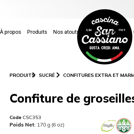
À propos
Produits
Nos atouts
Qualité & sécurité
PRODUITS
SUCRÉ
CONFITURES EXTRA ET MAR
Confiture de groseille
Code
CSC353
Poids Net
170 g (6 oz)
: