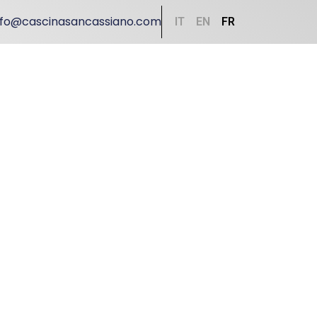
nfo@cascinasancassiano.com
IT
EN
FR