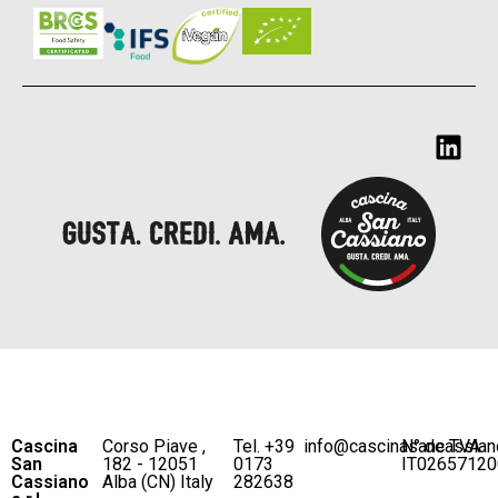
Cascina
Corso Piave ,
Tel. +39
info@cascinasancassian
N° de TVA
San
182 - 12051
0173
IT02657120
Cassiano
Alba (CN) Italy
282638