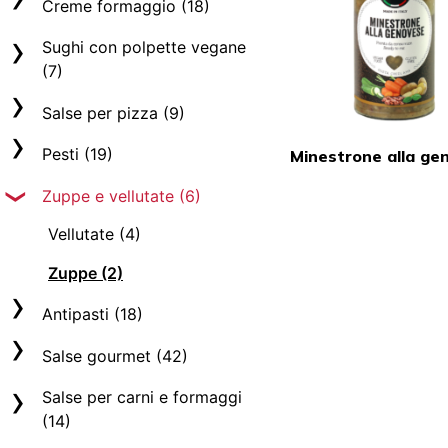
Sughi e ragù vegani (13)
Creme formaggio (18)
Mediterranei (3)
La selezione Roma (3)
Sughi con polpette vegane
(7)
Sughi e ragù (14)
Creme formaggio (8)
Sughi con polpette
Salse per pizza (9)
La selezione ragù (3)
Salse Alfredo (5)
vegane (7)
Salse per pizza rosse (4)
Pesti (19)
Minestrone alla ge
Sughi Bio (4)
Creme formaggio Bio (2)
Salse per pizza bianche
Pesti (5)
Zuppe e vellutate (6)
(5)
Pesti vegani (4)
Vellutate (4)
Pesti con frutta secca (3)
Zuppe (2)
Pesti e Paté Bio (7)
Antipasti (18)
Antipasti (14)
Salse gourmet (42)
Flan (4)
Salse vegane (7)
Salse per carni e formaggi
(14)
Salse della tradizione (12)