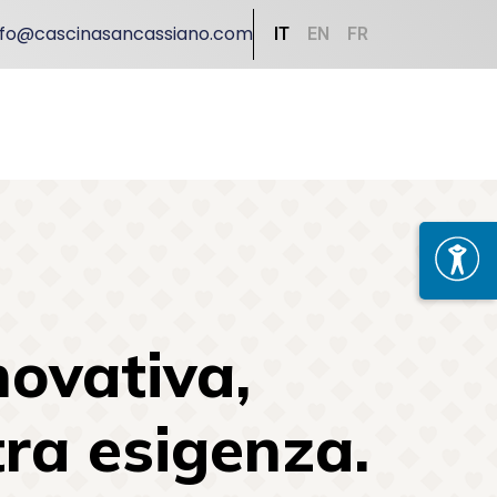
nfo@cascinasancassiano.com
IT
EN
FR
ovativa,
ra esigenza.