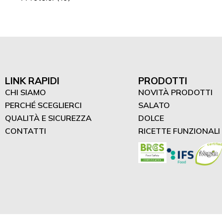
Monoporzione (1)
Condimenti proteici (10)
Frutta secca con miele (2)
"Difrutta" proteiche (3)
Frullati proteici (4)
Dessert proteici (2)
LINK RAPIDI
PRODOTTI
CHI SIAMO
NOVITÀ PRODOTTI
PERCHÉ SCEGLIERCI
SALATO
QUALITÀ E SICUREZZA
DOLCE
CONTATTI
RICETTE FUNZIONALI