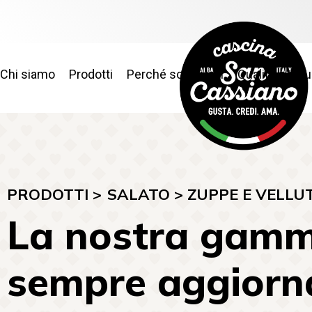
Chi siamo
Prodotti
Perché sceglierci
Qualità e sic
PRODOTTI >
SALATO
>
ZUPPE E VELLU
La nostra gamm
sempre aggiorna