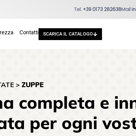
Tel.
+39 0173 282638
Mail
i
urezza
Contatti
SCARICA IL CATALOGO
TATE
>
ZUPPE
a completa e inn
ta per ogni vost