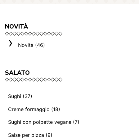
NOVITÀ
Novità (46)
SALATO
Sughi (37)
Sughi e ragù vegani (13)
Creme formaggio (18)
Mediterranei (3)
La selezione Roma (3)
Sughi con polpette vegane (7)
Sughi e ragù (14)
Creme formaggio (8)
Sughi con polpette vegane (7)
Salse per pizza (9)