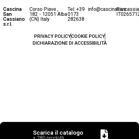
Cascina
Corso Piave ,
Tel. +39
info@cascinasancassi
P.iva
San
182 - 12051 Alba
0173
IT026571
Cassiano
(CN) Italy
282638
s.r.l.
PRIVACY POLICY
COOKIE POLICY
DICHIARAZIONE DI ACCESSIBILITÀ
Scarica il catalogo
+ 280 prodotti