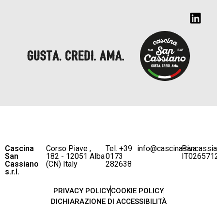
Cascina
Corso Piave ,
Tel. +39
info@cascinasancassi
P.iva
San
182 - 12051 Alba
0173
IT026571
Cassiano
(CN) Italy
282638
s.r.l.
PRIVACY POLICY
COOKIE POLICY
DICHIARAZIONE DI ACCESSIBILITÀ