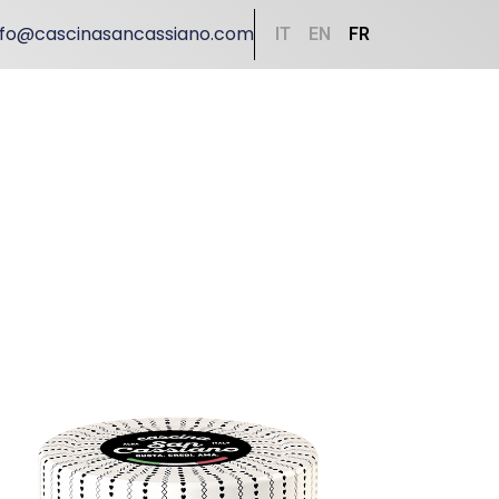
nfo@cascinasancassiano.com
IT
EN
FR