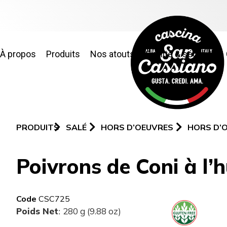
À propos
Produits
Nos atouts
Qualité & sécurité
PRODUITS
SALÉ
HORS D’OEUVRES
HORS D’
Poivrons de Coni à l’h
Code
CSC725
Poids Net
280 g (9.88 oz)
: