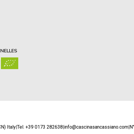
NELLES
N) Italy
|
Tel. +39 0173 282638
|
info@cascinasancassiano.com
|
N