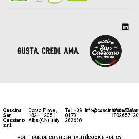
Cascina
Corso Piave ,
Tel. +39
info@cascinasancassian
N° de TVA
San
182 - 12051
0173
IT02657120
Cassiano
Alba (CN) Italy
282638
s.r.l.
POLITIQUE DE CONFIDENTIALITÉ
COOKIE POLICY