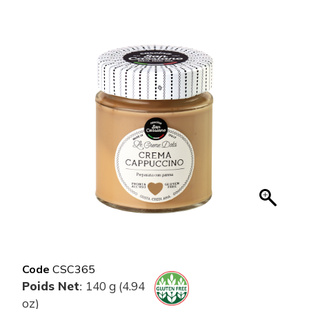
Code
CSC365
Poids Net
140 g (4.94
:
oz)