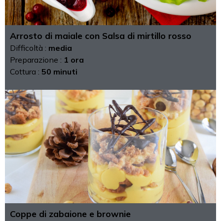
Arrosto di maiale con Salsa di mirtillo rosso
Difficoltà :
media
Preparazione :
1 ora
Cottura :
50 minuti
Coppe di zabaione e brownie