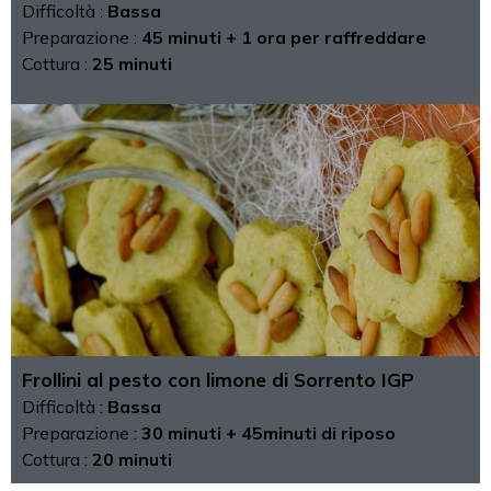
Difficoltà :
Bassa
Preparazione :
45 minuti + 1 ora per raffreddare
Cottura :
25 minuti
Frollini al pesto con limone di Sorrento IGP
Difficoltà :
Bassa
Preparazione :
30 minuti + 45minuti di riposo
Cottura :
20 minuti