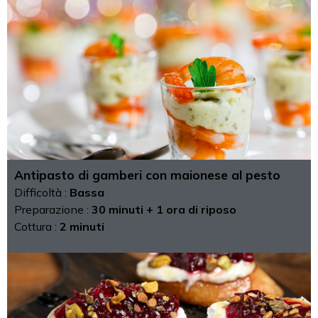
Antipasto di gamberi con maionese al pesto
Difficoltà :
Bassa
Preparazione :
30 minuti + 1 ora di riposo
Cottura :
2 minuti