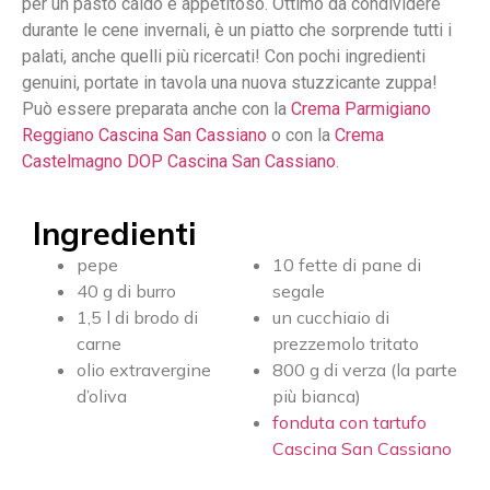
per un pasto caldo e appetitoso. Ottimo da condividere
durante le cene invernali, è un piatto che sorprende tutti i
palati, anche quelli più ricercati! Con pochi ingredienti
genuini, portate in tavola una nuova stuzzicante zuppa!
Può essere preparata anche con la
Crema Parmigiano
Reggiano Cascina San Cassiano
o con la
Crema
Castelmagno DOP Cascina San Cassiano
.
Ingredienti
pepe
10 fette di pane di
40 g di burro
segale
1,5 l di brodo di
un cucchiaio di
carne
prezzemolo tritato
olio extravergine
800 g di verza (la parte
d’oliva
più bianca)
fonduta con tartufo
Cascina San Cassiano