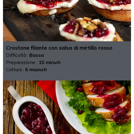
Crostone filante con salsa di mirtillo rosso
Difficoltà :
Bassa
Preparazione :
15 minuti
Cottura :
6 miunuti