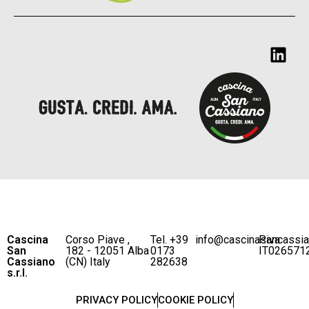
Cascina
Corso Piave ,
Tel. +39
info@cascinasancassi
P.iva
San
182 - 12051 Alba
0173
IT026571
Cassiano
(CN) Italy
282638
s.r.l.
PRIVACY POLICY
COOKIE POLICY