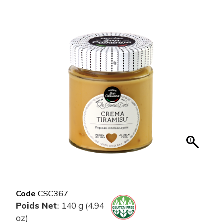
Code
CSC367
Poids Net
140 g (4.94
:
oz)