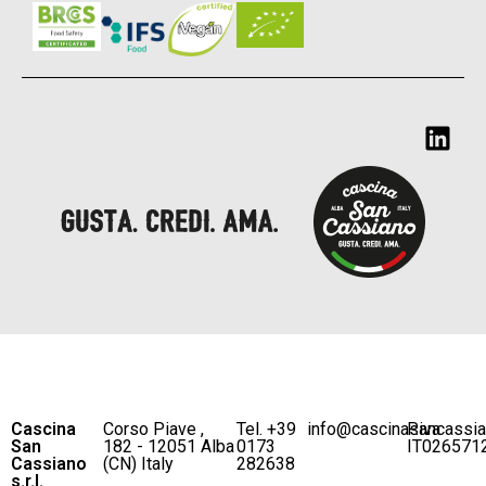
Cascina
Corso Piave ,
Tel. +39
info@cascinasancassi
P.iva
San
182 - 12051 Alba
0173
IT026571
Cassiano
(CN) Italy
282638
s.r.l.