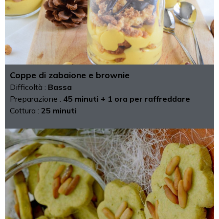
Coppe di zabaione e brownie
Difficoltà :
Bassa
Preparazione :
45 minuti + 1 ora per raffreddare
Cottura :
25 minuti