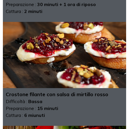
Preparazione :
30 minuti + 1 ora di riposo
Cottura :
2 minuti
Crostone filante con salsa di mirtillo rosso
Difficoltà :
Bassa
Preparazione :
15 minuti
Cottura :
6 miunuti