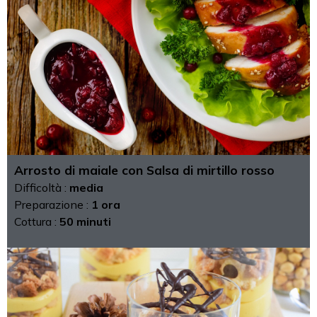
Arrosto di maiale con Salsa di mirtillo rosso
Difficoltà :
media
Preparazione :
1 ora
Cottura :
50 minuti