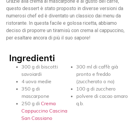
Grazie alla crema al mascarpone e al gusto del caffè,
questo dessert è stato proposto in diverse versioni da
numerosi chef ed è diventato un classico dai menu da
ristorante. In questa facile e golosa ricetta, abbiamo
deciso di proporre un tiramisù con crema al cappuccino,
per esaltare ancora di più il suo sapore!
Ingredienti
300 g di biscotti
300 ml di caffè già
savoiardi
pronto e freddo
4 uova medie
(zuccherato o no)
350 g di
100 g di zucchero
mascarpone
polvere di cacao amaro
250 g di
Crema
q.b.
Cappuccino Cascina
San Cassiano