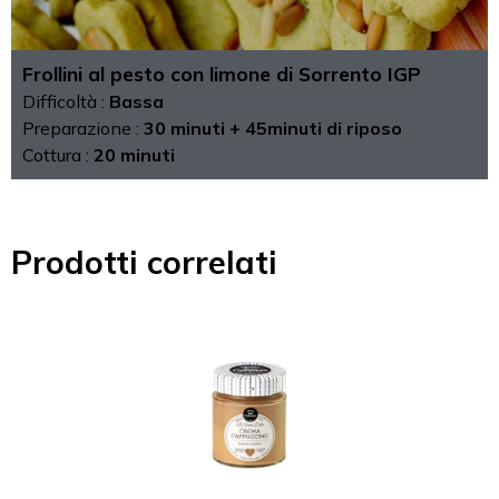
Frollini al pesto con limone di Sorrento IGP
Difficoltà :
Bassa
Preparazione :
30 minuti + 45minuti di riposo
Cottura :
20 minuti
Prodotti correlati