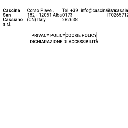
Cascina
Corso Piave ,
Tel. +39
info@cascinasancassi
P.iva
San
182 - 12051 Alba
0173
IT026571
Cassiano
(CN) Italy
282638
s.r.l.
PRIVACY POLICY
COOKIE POLICY
DICHIARAZIONE DI ACCESSIBILITÀ