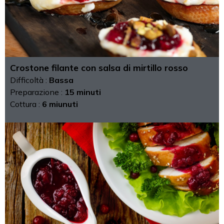
Crostone filante con salsa di mirtillo rosso
Difficoltà :
Bassa
Preparazione :
15 minuti
Cottura :
6 miunuti