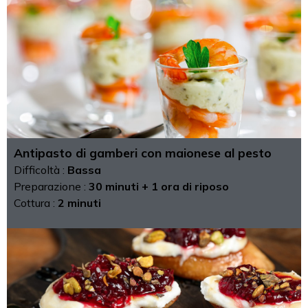
Antipasto di gamberi con maionese al pesto
Difficoltà :
Bassa
Preparazione :
30 minuti + 1 ora di riposo
Cottura :
2 minuti