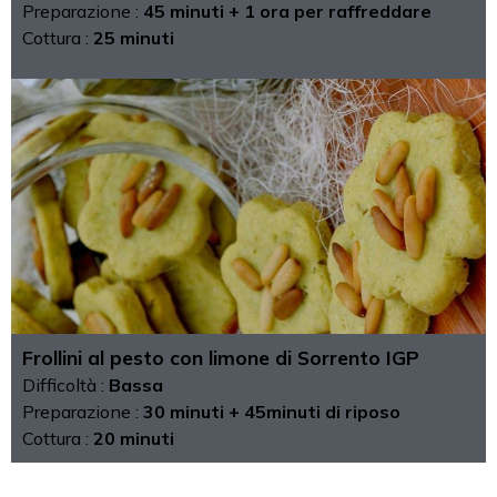
Preparazione :
45 minuti + 1 ora per raffreddare
Cottura :
25 minuti
Frollini al pesto con limone di Sorrento IGP
Difficoltà :
Bassa
Preparazione :
30 minuti + 45minuti di riposo
Cottura :
20 minuti