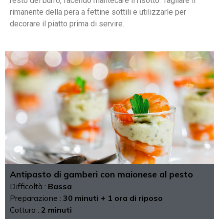
resto del burro, facendo mantecare il risotto. Tagliare il
rimanente della pera a fettine sottili e utilizzarle per
decorare il piatto prima di servire.
Antipasto di gamberi con maionese al pesto
Difficoltà :
Bassa
Preparazione :
30 minuti + 1 ora di riposo
Cottura :
2 minuti