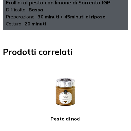
Frollini al pesto con limone di Sorrento IGP
Difficoltà :
Bassa
Preparazione :
30 minuti + 45minuti di riposo
Cottura :
20 minuti
Prodotti correlati
Pesto di noci