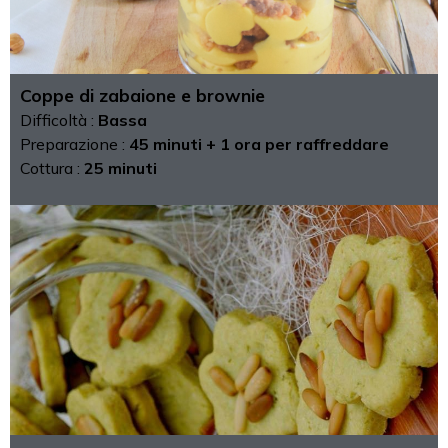
Coppe di zabaione e brownie
Difficoltà :
Bassa
Preparazione :
45 minuti + 1 ora per raffreddare
Cottura :
25 minuti