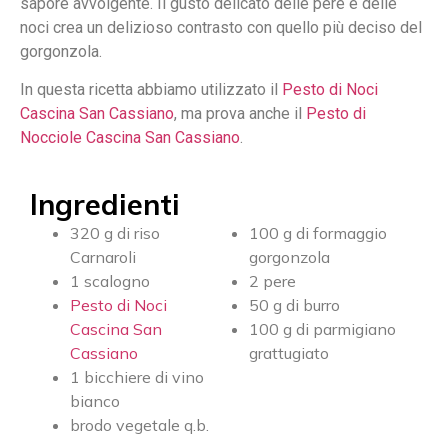
sapore avvolgente. Il gusto delicato delle pere e delle
noci crea un delizioso contrasto con quello più deciso del
gorgonzola.
In questa ricetta abbiamo utilizzato il
Pesto di Noci
Cascina San Cassiano
, ma prova anche il
Pesto di
Nocciole Cascina San Cassiano
.
Ingredienti
320 g di riso
100 g di formaggio
Carnaroli
gorgonzola
1 scalogno
2 pere
Pesto di Noci
50 g di burro
Cascina San
100 g di parmigiano
Cassiano
grattugiato
1 bicchiere di vino
bianco
brodo vegetale q.b.