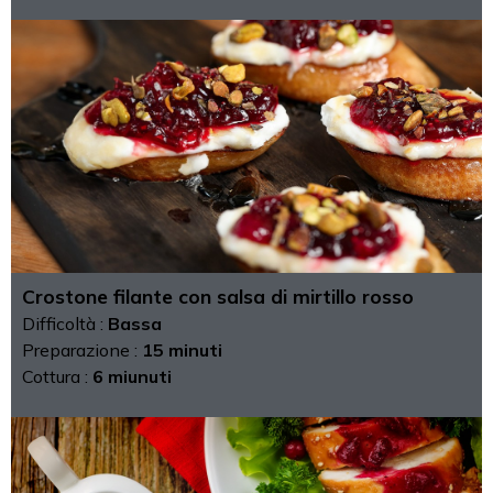
Crostone filante con salsa di mirtillo rosso
Difficoltà :
Bassa
Preparazione :
15 minuti
Cottura :
6 miunuti