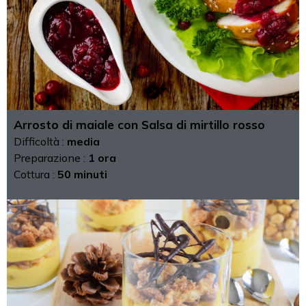
Arrosto di maiale con Salsa di mirtillo rosso
Difficoltà :
media
Preparazione :
1 ora
Cottura :
50 minuti