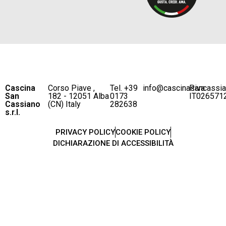
Cascina
Corso Piave ,
Tel. +39
info@cascinasancassi
P.iva
San
182 - 12051 Alba
0173
IT026571
Cassiano
(CN) Italy
282638
s.r.l.
PRIVACY POLICY
COOKIE POLICY
DICHIARAZIONE DI ACCESSIBILITÀ