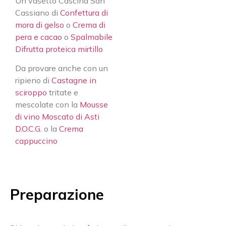
Un vasetto Cascina San
Cassiano di
Confettura di
mora di gelso
o
Crema di
pera e cacao
o
Spalmabile
Difrutta proteica mirtillo
Da provare anche con un
ripieno di
Castagne in
sciroppo
tritate e
mescolate con la
Mousse
di vino Moscato di Asti
D.O.C.G.
o la
Crema
cappuccino
Preparazione