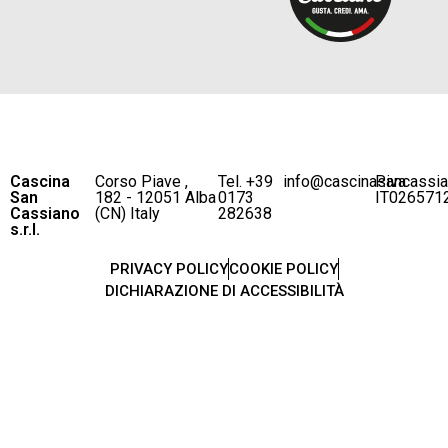
Cascina
Corso Piave ,
Tel. +39
info@cascinasancassi
P.iva
San
182 - 12051 Alba
0173
IT026571
Cassiano
(CN) Italy
282638
s.r.l.
PRIVACY POLICY
COOKIE POLICY
DICHIARAZIONE DI ACCESSIBILITÀ