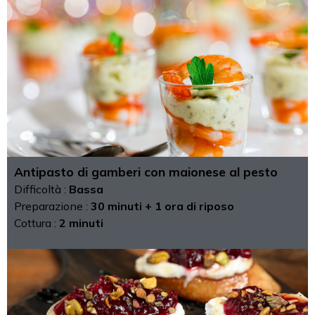
Antipasto di gamberi con maionese al pesto
Difficoltà :
Bassa
Preparazione :
30 minuti + 1 ora di riposo
Cottura :
2 minuti