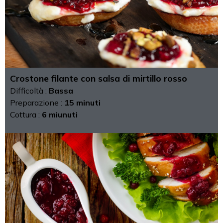
Crostone filante con salsa di mirtillo rosso
Difficoltà :
Bassa
Preparazione :
15 minuti
Cottura :
6 miunuti