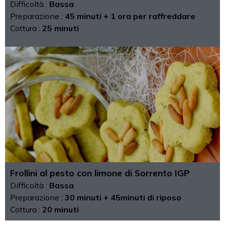
Difficoltà :
Bassa
Preparazione :
45 minuti + 1 ora per raffreddare
Cottura :
25 minuti
Frollini al pesto con limone di Sorrento IGP
Difficoltà :
Bassa
Preparazione :
30 minuti + 45minuti di riposo
Cottura :
20 minuti