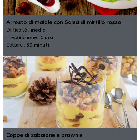
Arrosto di maiale con Salsa di mirtillo rosso
Difficoltà :
media
Preparazione :
1 ora
Cottura :
50 minuti
Coppe di zabaione e brownie