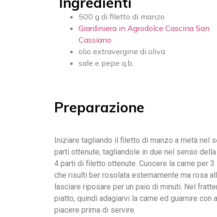
Ingredienti
500 g di filetto di manzo
Giardiniera in Agrodolce Cascina San
Cassiano
olio extravergine di oliva
sale e pepe q.b.
Preparazione
Iniziare tagliando il filetto di manzo a metà ne
parti ottenute, tagliandole in due nel senso della
4 parti di filetto ottenute. Cuocere la carne per 3
che risulti ber rosolata esternamente ma rosa all’i
lasciare riposare per un paio di minuti. Nel fratt
piatto, quindi adagiarvi la carne ed guarnire co
piacere prima di servire.