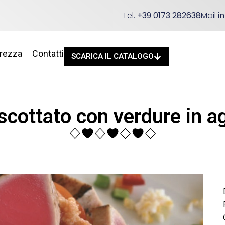
Tel.
+39 0173 282638
Mail
i
urezza
Contatti
SCARICA IL CATALOGO
cottato con verdure in a