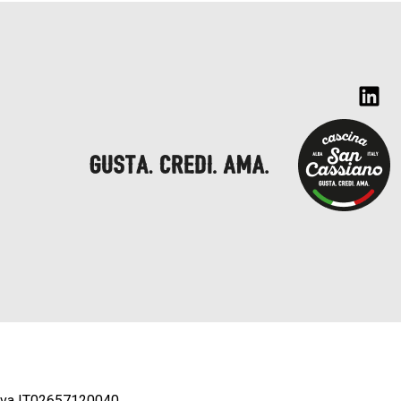
.iva IT02657120040