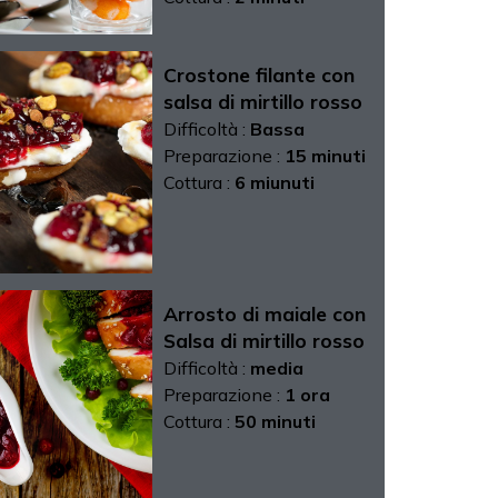
Crostone filante con
salsa di mirtillo rosso
Difficoltà :
Bassa
Preparazione :
15 minuti
Cottura :
6 miunuti
Arrosto di maiale con
Salsa di mirtillo rosso
Difficoltà :
media
Preparazione :
1 ora
Cottura :
50 minuti