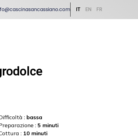
nfo@cascinasancassiano.com
IT
EN
FR
grodolce
Difficoltà :
bassa
Preparazione :
5 minuti
Cottura :
10 minuti