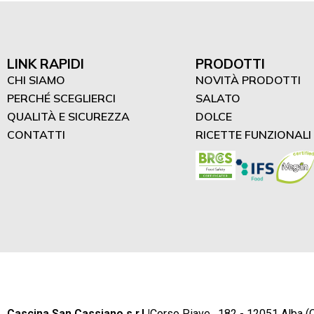
LINK RAPIDI
PRODOTTI
CHI SIAMO
NOVITÀ PRODOTTI
PERCHÉ SCEGLIERCI
SALATO
QUALITÀ E SICUREZZA
DOLCE
CONTATTI
RICETTE FUNZIONALI
Cascina San Cassiano s.r.l.
|
Corso Piave , 182 - 12051 Alba (C