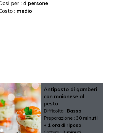
Dosi per :
4 persone
Costo :
medio
Antipasto di gamberi
con maionese al
pesto
Difficoltà :
Bassa
Preparazione :
30 minuti
+ 1 ora di riposo
Cottura :
2 minuti