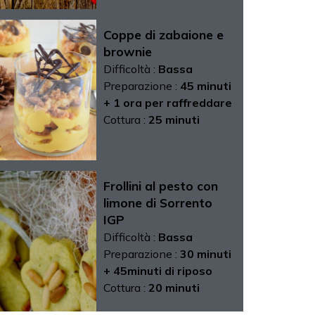
Coppe di zabaione e
brownie
Difficoltà :
Bassa
Preparazione :
45 minuti
+ 1 ora per raffreddare
Cottura :
25 minuti
Frollini al pesto con
limone di Sorrento
IGP
Difficoltà :
Bassa
Preparazione :
30 minuti
+ 45minuti di riposo
Cottura :
20 minuti