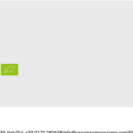
N) Italy
|
Tel. +39 0173 282638
|
info@cascinasancassiano.com
|
P