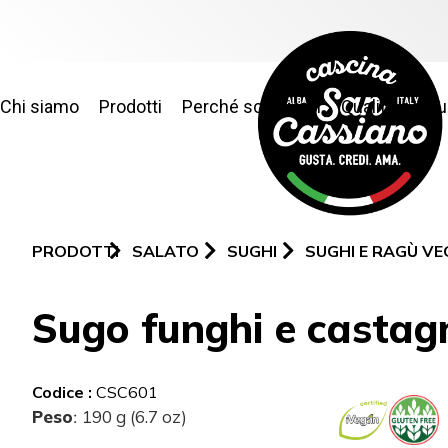
Chi siamo
Prodotti
Perché sceglierci
Qualità e sic
PRODOTTI
SALATO
SUGHI
SUGHI E RAGÙ VE
Sugo funghi e castag
Codice :
CSC601
Peso
190 g (6.7 oz)
: