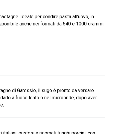
astagne. Ideale per condire pasta all’uovo, in
è disponibile anche nei formati da 540 e 1000 grammi.
agne di Garessio, il sugo è pronto da versare
ldarlo a fuoco lento o nel microonde, dopo aver
e.
taliani, gustosi e rinomati funghi porcini, con