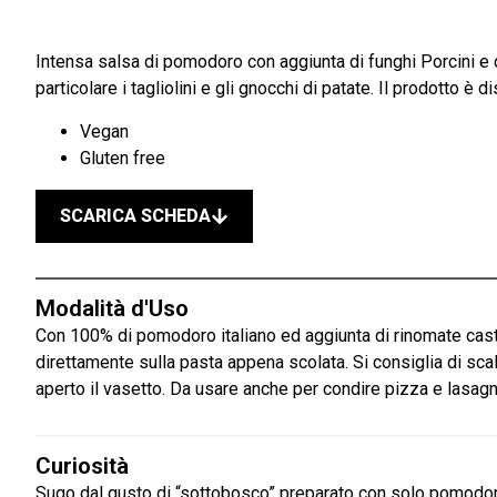
Intensa salsa di pomodoro con aggiunta di funghi Porcini e c
particolare i tagliolini e gli gnocchi di patate. Il prodotto 
Vegan
Gluten free
SCARICA SCHEDA
Modalità d'Uso
Con 100% di pomodoro italiano ed aggiunta di rinomate cast
direttamente sulla pasta appena scolata. Si consiglia di sca
aperto il vasetto. Da usare anche per condire pizza e lasagn
Curiosità
Sugo dal gusto di “sottobosco” preparato con solo pomodori i