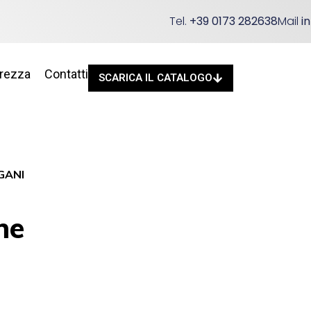
Tel.
+39 0173 282638
Mail
i
urezza
Contatti
SCARICA IL CATALOGO
GANI
ne