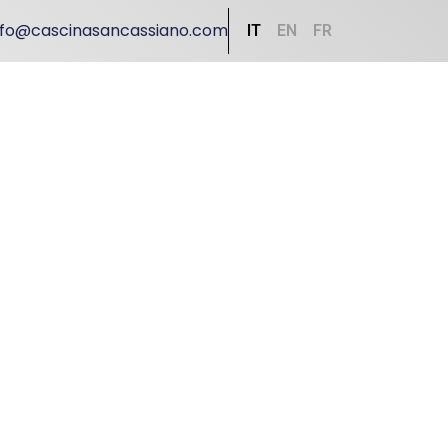
nfo@cascinasancassiano.com
IT
EN
FR