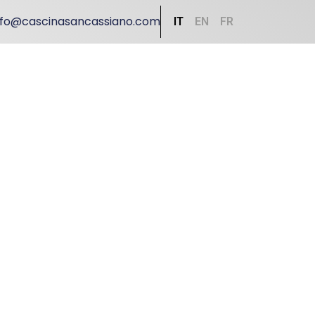
nfo@cascinasancassiano.com
IT
EN
FR