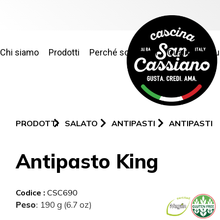
Chi siamo
Prodotti
Perché sceglierci
Qualità e sic
PRODOTTI
SALATO
ANTIPASTI
ANTIPASTI
Antipasto King
Codice :
CSC690
Peso
190 g (6.7 oz)
: