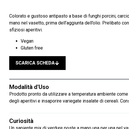
Colorato e gustoso antipasto a base di funghi porcini, carcio
mano nel vasetto, prima dell’aggiunta dell’olio. Prelibato co
sfiziosi aperitivi.
Vegan
Gluten free
SCARICA SCHEDA
Modalità d'Uso
Prodotto pronto da utilizzare a temperatura ambiente come a
degli aperitivi e insaporire variegate insalate di cereali. Con
Curiosità
Un sapiente mix di verdure poste a mano una per una nel v