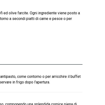
fi ed olive farcite. Ogni ingrediente viene posto a
ntorno a secondi piatti di carne e pesce o per
ntipasto, come contorno o per arricchire il buffet
servare in frigo dopo l’apertura.
aso, componendo una splendida cornice piena di