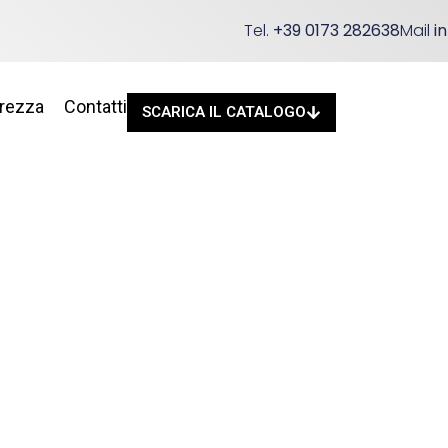
Tel.
+39 0173 282638
Mail
i
urezza
Contatti
SCARICA IL CATALOGO