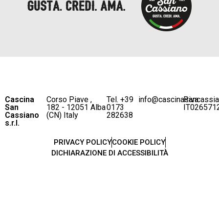
Cascina
Corso Piave ,
Tel. +39
info@cascinasancassi
P.iva
San
182 - 12051 Alba
0173
IT026571
Cassiano
(CN) Italy
282638
s.r.l.
PRIVACY POLICY
COOKIE POLICY
DICHIARAZIONE DI ACCESSIBILITÀ