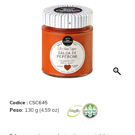
Codice :
CSC645
Peso
130 g (4.59 oz)
: