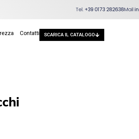
Tel.
+39 0173 282638
Mail
i
urezza
Contatti
SCARICA IL CATALOGO
cchi