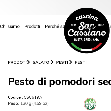
Chi siamo
Prodotti
Perché sceglierci
Qualità e sic
PRODOTTI
SALATO
PESTI
PESTI
Pesto di pomodori se
Codice :
CSC619A
Peso
130 g (4.59 oz)
: