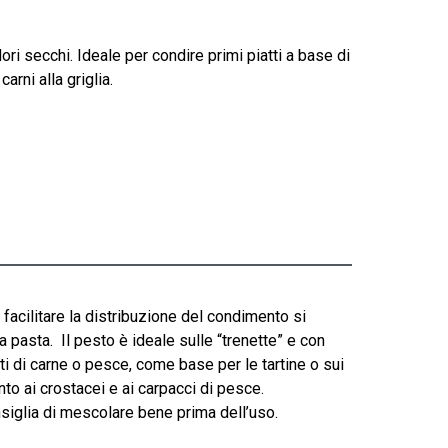
ri secchi. Ideale per condire primi piatti a base di
rni alla griglia.
facilitare la distribuzione del condimento si
a pasta. Il pesto è ideale sulle “trenette” e con
tti di carne o pesce, come base per le tartine o sui
to ai crostacei e ai carpacci di pesce.
onsiglia di mescolare bene prima dell’uso.