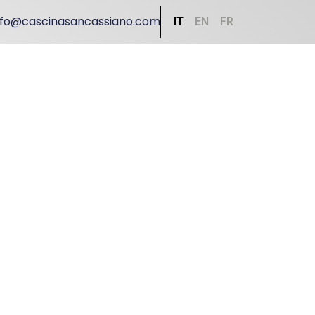
nfo@cascinasancassiano.com
IT
EN
FR