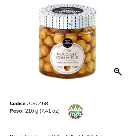
Codice :
CSC468
Peso
210 g (7.41 oz)
: