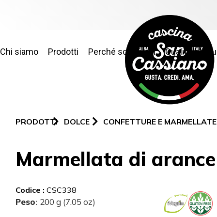
Chi siamo
Prodotti
Perché sceglierci
Qualità e sic
PRODOTTI
DOLCE
CONFETTURE E MARMELLATE
Marmellata di arance
Codice :
CSC338
Peso
200 g (7.05 oz)
: