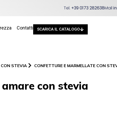
Tel.
+39 0173 282638
Mail
i
urezza
Contatti
SCARICA IL CATALOGO
 CON STEVIA
CONFETTURE E MARMELLATE CON STE
 amare con stevia