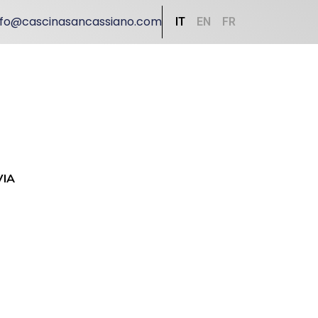
nfo@cascinasancassiano.com
IT
EN
FR
VIA