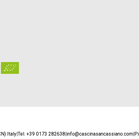
N) Italy
|
Tel. +39 0173 282638
|
info@cascinasancassiano.com
|
P