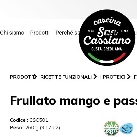
Chi siamo
Prodotti
Perché sceglierci
Qualità e sic
PRODOTTI
RICETTE FUNZIONALI
I PROTEICI
F
Frullato mango e pass
Codice :
CSC501
Peso
260 g (9.17 oz)
: