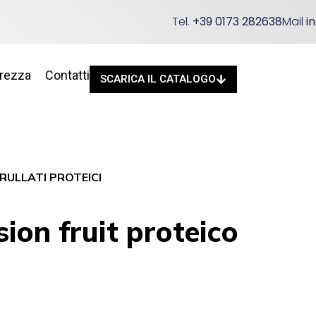
Tel.
+39 0173 282638
Mail
i
urezza
Contatti
SCARICA IL CATALOGO
RULLATI PROTEICI
ion fruit proteico