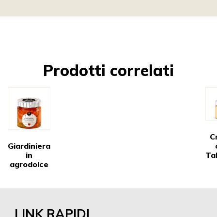
Prodotti correlati
C
Giardiniera
in
Ta
agrodolce
LINK RAPIDI