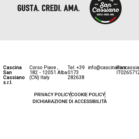
Cascina
Corso Piave ,
Tel. +39
info@cascinasancassi
P.iva
San
182 - 12051 Alba
0173
IT026571
Cassiano
(CN) Italy
282638
s.r.l.
PRIVACY POLICY
COOKIE POLICY
DICHIARAZIONE DI ACCESSIBILITÀ