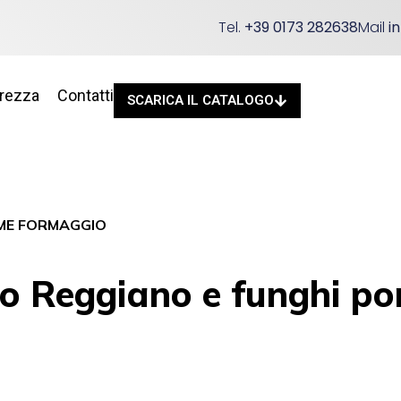
Tel.
+39 0173 282638
Mail
i
urezza
Contatti
SCARICA IL CATALOGO
ME FORMAGGIO
 Reggiano e funghi por