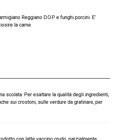
rmigiano Reggiano D.O.P. e funghi porcini. E’
iosire la carne.
 scolata. Per esaltare la qualità degli ingredienti,
che sui crostoni, sulle verdure da gratinare, per
odotto con latte vaccino crudo, parzialmente