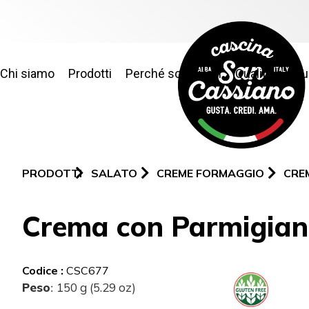
Chi siamo
Prodotti
Perché sceglierci
Qualità e sic
PRODOTTI
SALATO
CREME FORMAGGIO
CRE
Crema con Parmigiano
Codice :
CSC677
Peso
150 g (5.29 oz)
: