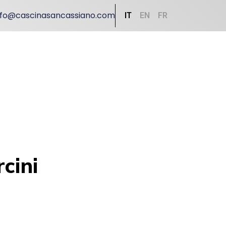
nfo@cascinasancassiano.com
IT
EN
FR
cini