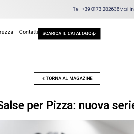
Tel.
+39 0173 282638
Mail
i
urezza
Contatti
SCARICA IL CATALOGO
TORNA AL MAGAZINE
Salse per Pizza: nuova seri