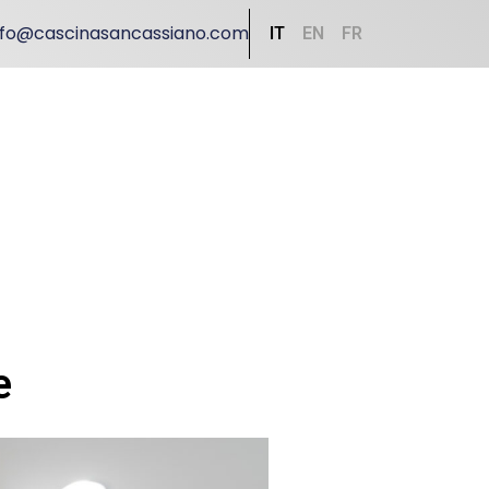
nfo@cascinasancassiano.com
IT
EN
FR
e