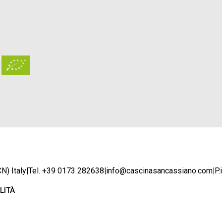
N) Italy
|
Tel. +39 0173 282638
|
info@cascinasancassiano.com
|
P
LITÀ