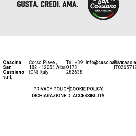
Cascina
Corso Piave ,
Tel. +39
info@cascinasancassi
P.iva
San
182 - 12051 Alba
0173
IT026571
Cassiano
(CN) Italy
282638
s.r.l.
PRIVACY POLICY
COOKIE POLICY
DICHIARAZIONE DI ACCESSIBILITÀ