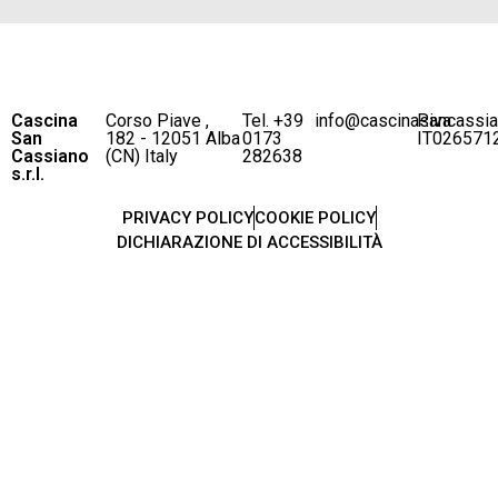
Cascina
Corso Piave ,
Tel. +39
info@cascinasancassi
P.iva
San
182 - 12051 Alba
0173
IT026571
Cassiano
(CN) Italy
282638
s.r.l.
PRIVACY POLICY
COOKIE POLICY
DICHIARAZIONE DI ACCESSIBILITÀ