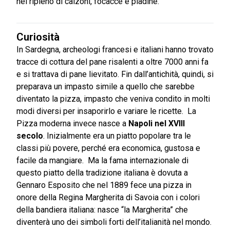
nel ripieno di calzoni, focacce e piadine.
Curiosità
In Sardegna, archeologi francesi e italiani hanno trovato
tracce di cottura del pane risalenti a oltre 7000 anni fa
e si trattava di pane lievitato. Fin dall’antichità, quindi, si
preparava un impasto simile a quello che sarebbe
diventato la pizza, impasto che veniva condito in molti
modi diversi per insaporirlo e variare le ricette. La
Pizza moderna invece nasce a
Napoli nel XVIII
secolo
. Inizialmente era un piatto popolare tra le
classi più povere, perché era economica, gustosa e
facile da mangiare. Ma la fama internazionale di
questo piatto della tradizione italiana è dovuta a
Gennaro Esposito che nel 1889 fece una pizza in
onore della Regina Margherita di Savoia con i colori
della bandiera italiana: nasce “la Margherita” che
diventerà uno dei simboli forti dell’italianità nel mondo.