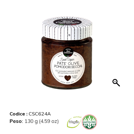
Codice :
CSC624A
Peso
130 g (4.59 oz)
: