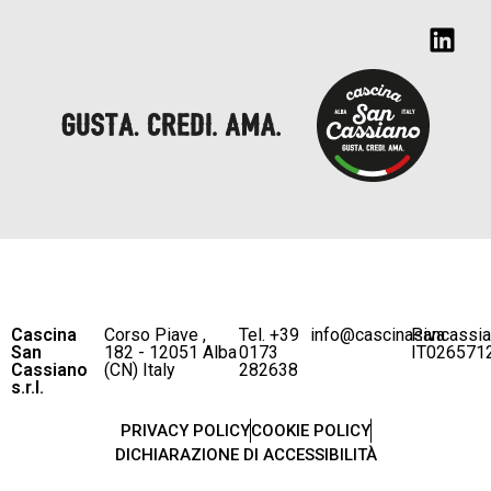
Cascina
Corso Piave ,
Tel. +39
info@cascinasancassi
P.iva
San
182 - 12051 Alba
0173
IT026571
Cassiano
(CN) Italy
282638
s.r.l.
PRIVACY POLICY
COOKIE POLICY
DICHIARAZIONE DI ACCESSIBILITÀ