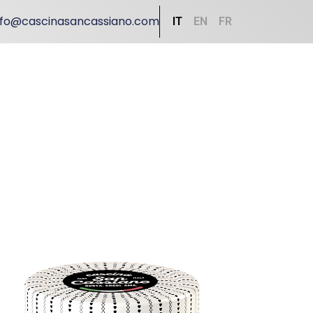
nfo@cascinasancassiano.com
IT
EN
FR