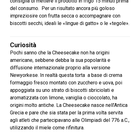
consiglia di mettere il prodotto in frigo 15 minuti prima
del consumo. Per un risultato ancora più goloso
impreziosire con frutta secca o accompagnare con
biscotti secchi, ideali le «lingue di gatto» o le «tegole».
Curiosità
Pochi sanno che la Cheesecake non ha origini
americane, sebbene debba la sua popolarità e
diffusione internazionale proprio alla versione
Newyorkese. In realtà questa torta a base di crema
formaggio fresco montato con zucchero e uova, poi
appoggiata su uno strato di biscotti sbriciolati e
aromatizzata con limone, vaniglia o cioccolato, ha
origini molto antiche. La Cheesecake nasce nell’Antica
Grecia e pare che sia stata per la prima volta servita
agli atleti che partecipavano alle Olimpiadi del 776 a.C.,
utilizzando il miele come rifinitura.