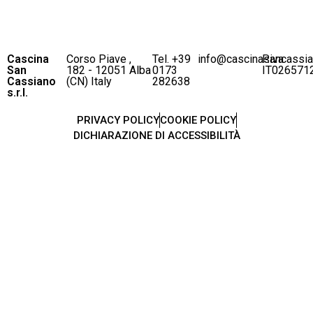
Cascina
Corso Piave ,
Tel. +39
info@cascinasancassi
P.iva
San
182 - 12051 Alba
0173
IT026571
Cassiano
(CN) Italy
282638
s.r.l.
PRIVACY POLICY
COOKIE POLICY
DICHIARAZIONE DI ACCESSIBILITÀ