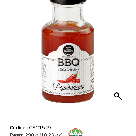
Codice :
CSC1549
Peso
290 g (10.23 oz)
: