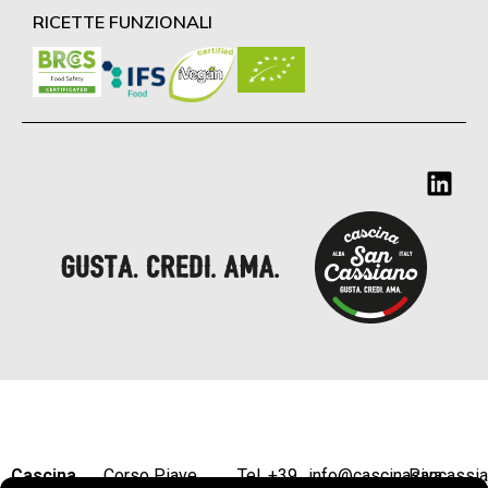
RICETTE FUNZIONALI
Cascina
Corso Piave ,
Tel. +39
info@cascinasancassi
P.iva