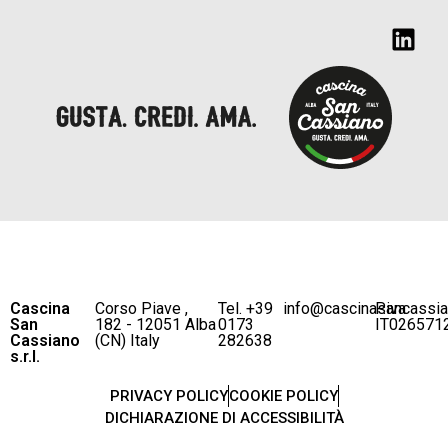
Cascina
Corso Piave ,
Tel. +39
info@cascinasancassi
P.iva
San
182 - 12051 Alba
0173
IT026571
Cassiano
(CN) Italy
282638
s.r.l.
PRIVACY POLICY
COOKIE POLICY
DICHIARAZIONE DI ACCESSIBILITÀ