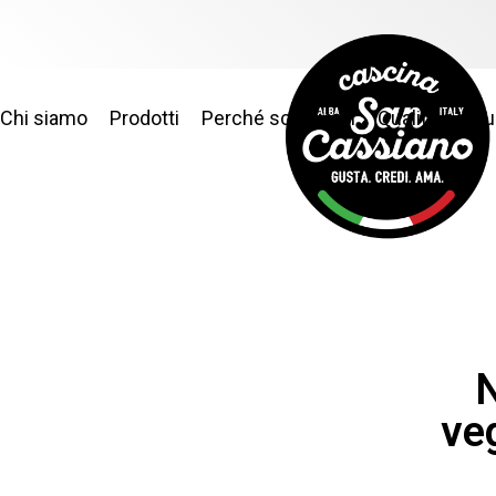
Chi siamo
Prodotti
Perché sceglierci
Qualità e sic
N
veg