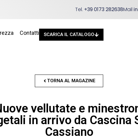
Tel.
+39 0173 282638
Mail
i
urezza
Contatti
SCARICA IL CATALOGO
TORNA AL MAGAZINE
uove vellutate e minestro
etali in arrivo da Cascina
Cassiano