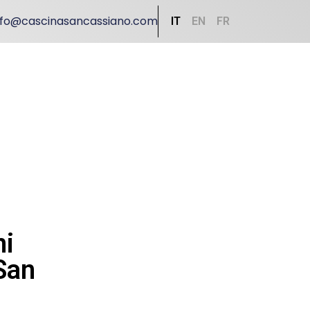
nfo@cascinasancassiano.com
IT
EN
FR
ni
 San