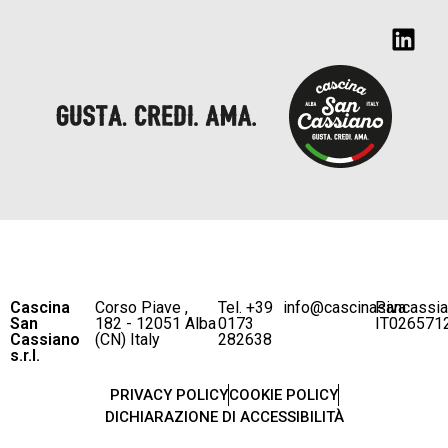
Cascina
Corso Piave ,
Tel. +39
info@cascinasancassi
P.iva
San
182 - 12051 Alba
0173
IT026571
Cassiano
(CN) Italy
282638
s.r.l.
PRIVACY POLICY
COOKIE POLICY
DICHIARAZIONE DI ACCESSIBILITÀ